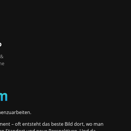
p
 &
he
om
nzuarbeiten.
ment – oft entsteht das beste Bild dort, wo man