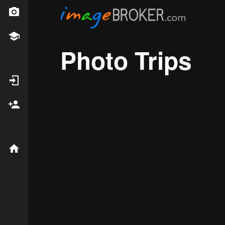
Sell your images
Academy
New!
Photo Trips
Login
Signup
imageBROKER.com